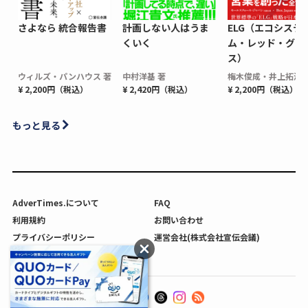
さよなら 統合報告書
計画しない人はうま
ELG（エコシステ
くいく
ム・レッド・グロ
ス）
ウィルズ・パンハウス 著
中村洋基 著
梅木俊成・井上拓海 
¥ 2,200円（税込）
¥ 2,420円（税込）
¥ 2,200円（税込）
もっと見る
AdverTimes.について
FAQ
利用規約
お問い合わせ
プライバシーポリシー
運営会社(株式会社宣伝会議)
利用者情報の外部送信について