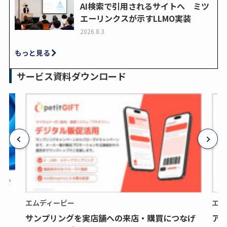
AI検索で引用されるサイトへ ミツ
エーリンクスが示すLLMO実装
2026.8.3
もっと見る
サービス資料ダウンロード
エムディーピー
エム
サンプリングを実店舗への来店・購買につなげ
ア