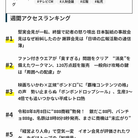
#テレビCM
#人財会議
#広報
#転売
グ
週間アクセスランキング
堅実会見が一転、終盤で記者の怒り噴出 日本製紙の事故会
見はなぜ紛糾したのか 謝罪会見は「日頃の広報活動の通信
簿」
ファン付きウエアが「臭すぎる」問題をクリア “消臭”を
備えたワークマン、120万点超を販売 一般向け攻略の鍵
は「周囲への配慮」か
映画ちいかわ×正規“ボンドロ”に「覇権コンテンツの格」
の声 勢い止まらぬ「ボンボンドロップシール」、生産3～
4倍でも追いつかない平成レトロ熱
令和8年8月8日に“888商戦”勃発！ 銀だこ88円、パンチ
ョ888g、名鉄は8時8分8秒発売、まさに商機は“末広がり”
「経営より人命」で空気一変 イオン会見が評価されたワ
ケ カギはトップの「知識量」