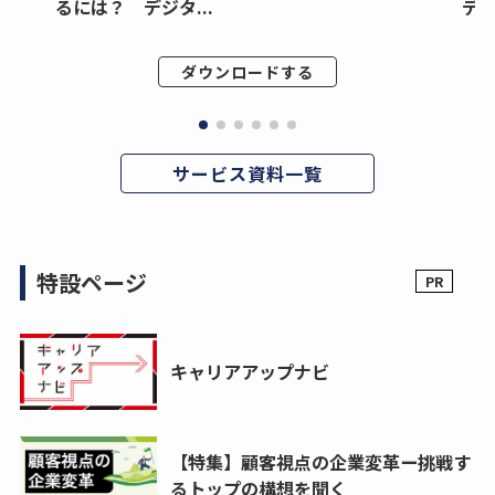
るには？ デジタ...
デジ
ダウンロードする
サービス資料一覧
特設ページ
キャリアアップナビ
【特集】顧客視点の企業変革ー挑戦す
るトップの構想を聞く