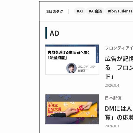
｜
#AI
#AI会議
#forStudents
注目のタグ
AD
フロンティア
広告が記
る フロン
ド」
2026.8.4
日本郵便
DMには人
賞」の応
2026.8.3