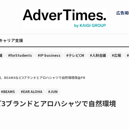
広告掲
キャリア支援
議
#forStudents
#IP business
#テレビCM
#人財会議
#広報
、BEAMSなど3ブランドとアロハシャツで自然環境保全PR
#BEAMS
#EAR ALOHA
#JUN
ど3ブランドとアロハシャツで自然環境