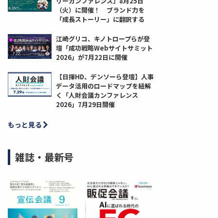
リーカンファレンス」8月25日
（火）に開催！ ブランド力を
「成長ストーリー」に翻訳する
江崎グリコ、キノトロープらが登
壇「成功戦略Webサイトサミット
2026」が7月22日に開催
【日揮HD、デンソーら登壇】人事
データ活用のロードマップを紐解
く「人財会議カンファレンス
2026」7月29日開催
もっと見る
雑誌・最新号