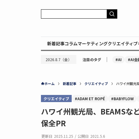
新着記事
コラム
マーケティング
クリエイティブ
｜
#AI
#AI会
2026.8.7（金）
注目のタグ
ホーム
新着記事
クリエイティブ
ハワイ州観光局
クリエイティブ
#ADAM ET ROPÉ
#BABYFLOW
ハワイ州観光局、BEAMSな
保全PR
更新日
2025.11.25
/
公開日
2021.5.6