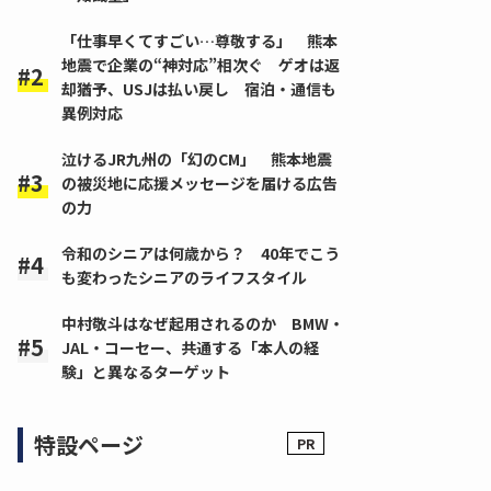
「仕事早くてすごい…尊敬する」 熊本
地震で企業の“神対応”相次ぐ ゲオは返
却猶予、USJは払い戻し 宿泊・通信も
異例対応
泣けるJR九州の「幻のCM」 熊本地震
の被災地に応援メッセージを届ける広告
の力
令和のシニアは何歳から？ 40年でこう
も変わったシニアのライフスタイル
中村敬斗はなぜ起用されるのか BMW・
JAL・コーセー、共通する「本人の経
験」と異なるターゲット
特設ページ