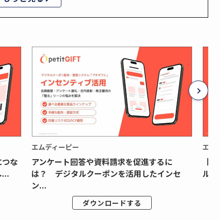
エムディーピー
エム
につな
アンケート回答や資料請求を促進するに
【月
..
は？ デジタルクーポンを活用したインセ
ルク
ン...
ダウンロードする