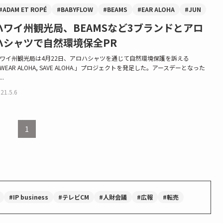
#ADAM ET ROPÉ
#BABYFLOW
#BEAMS
#EAR ALOHA
#JUN
ハワイ州観光局、BEAMSなど3ブランドとアロ
ハシャツで自然環境保全PR
ワイ州観光局は4月22日、アロハシャツを通じて自然環境保護を訴える
WEAR ALOHA, SAVE ALOHA.」プロジェクトを発足した。アースデーとなった
..
21.5.6
1
#IP business
#テレビCM
#人財会議
#広報
#転売