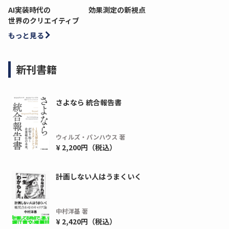
AI実装時代の
効果測定の新視点
世界のクリエイティブ
もっと見る
新刊書籍
さよなら 統合報告書
ウィルズ・パンハウス 著
¥ 2,200円（税込）
ディーピー
ガラパゴス
間1,000万本以上の配布実績！】デジタ
導入率87%でも期
計画しない人はうまくいく
ーポンを活用した販促キャンペーンを...
AIを「売上」につ
デ...
ダウンロードする
ダウ
中村洋基 著
¥ 2,420円（税込）