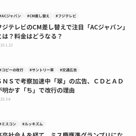
#ACジャパン
#CM差し替え
#フジテレビ
フジテレビのCM差し替えで注目「ACジャパン」
とは？料金はどうなる？
25.1.22
#コピーの改行
#サントリー翠
#交通広告
ＳＮＳで考察加速中「翠」の広告、ＣＤとＡＤ
が明かす「ち」で改行の理由
25.3.6
#ミスコン
#ルッキズム
高卒社会人を経て、ミス慶應準グランプリにな