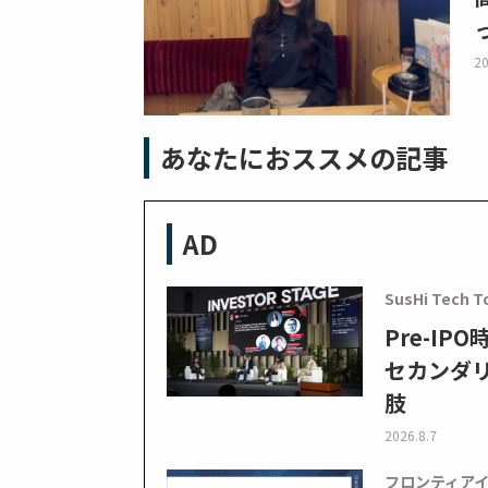
20
あなたにおススメの記事
AD
SusHi Tech T
Pre-I
セカンダ
肢
2026.8.7
フロンティア