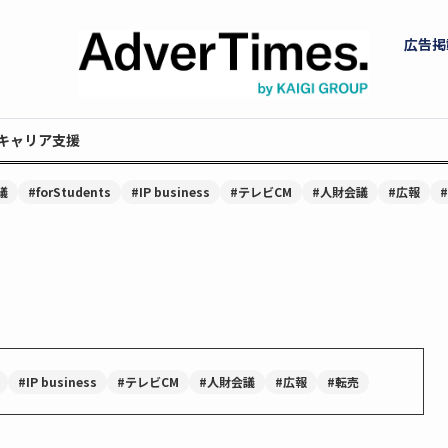
広告掲
キャリア支援
議
#forStudents
#IP business
#テレビCM
#人財会議
#広報
#IP business
#テレビCM
#人財会議
#広報
#転売