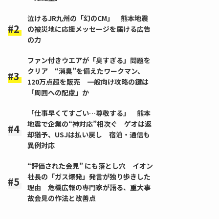
泣けるJR九州の「幻のCM」 熊本地震
の被災地に応援メッセージを届ける広告
の力
ファン付きウエアが「臭すぎる」問題を
クリア “消臭”を備えたワークマン、
120万点超を販売 一般向け攻略の鍵は
「周囲への配慮」か
「仕事早くてすごい…尊敬する」 熊本
地震で企業の“神対応”相次ぐ ゲオは返
却猶予、USJは払い戻し 宿泊・通信も
異例対応
“評価された会見” にも落とし穴 イオン
社長の「ガス爆発」発言が独り歩きした
理由 危機広報の専門家が語る、重大事
故会見の作法と改善点