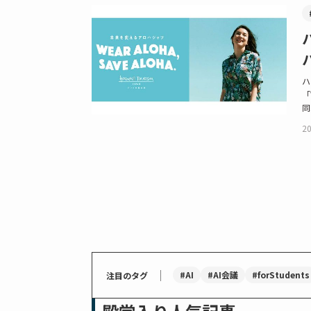
ハ
「
同.
20
｜
#AI
#AI会議
#forStudents
注目のタグ