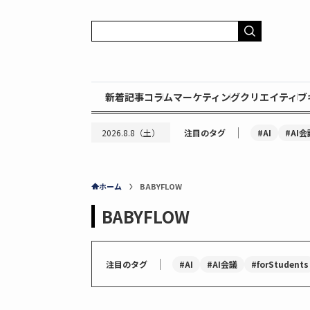
新着記事
コラム
マーケティング
クリエイティブ
｜
#AI
#AI会
2026.8.8（土）
注目のタグ
ホーム
BABYFLOW
BABYFLOW
｜
#AI
#AI会議
#forStudents
注目のタグ