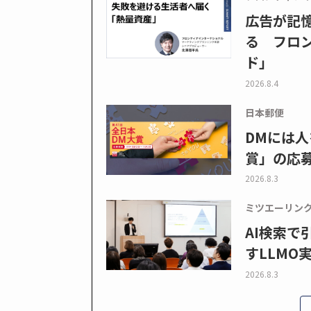
広告が記
る フロン
ド」
2026.8.4
日本郵便
DMには人
賞」の応
2026.8.3
ミツエーリン
AI検索
すLLMO
2026.8.3