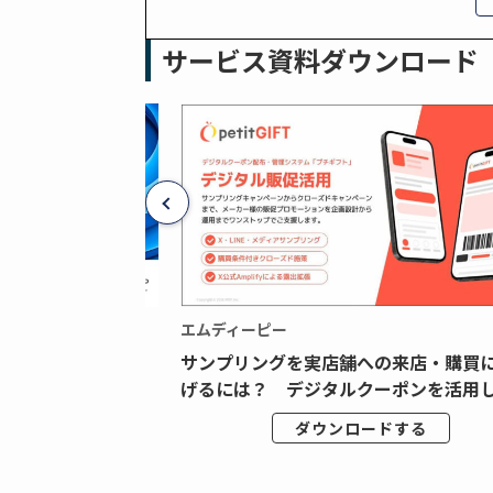
サービス資料ダウンロード
エムディーピー
広告データの“可視
サンプリングを実店舗への来店・購買
ジタル広告内製...
げるには？ デジタルクーポンを活用し.
ドする
ダウンロードする