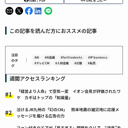
印刷 / PDF
URLをコピー
この記事を読んだ方におススメの記事
注目
#AI
#AI会議
#forStudents
#IP business
｜
のタ
#テレビCM
#人財会議
#広報
#転売
グ
週間アクセスランキング
「経営より人命」で空気一変 イオン会見が評価されたワ
ケ カギはトップの「知識量」
泣けるJR九州の「幻のCM」 熊本地震の被災地に応援メ
ッセージを届ける広告の力
ファン付きウエアが「臭すぎる」問題をクリア “消臭”を