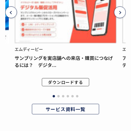
エムディーピー
エム
サンプリングを実店舗への来店・購買につなげ
ア
るには？ デジタ...
デジ
ダウンロードする
サービス資料一覧