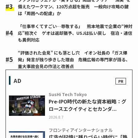
備えたワークマン、120万点超を販売 一般向け攻略の鍵
は「周囲への配慮」か
「仕事早くてすごい…尊敬する」 熊本地震で企業の“神対
応”相次ぐ ゲオは返却猶予、USJは払い戻し 宿泊・通信
も異例対応
“評価された会見” にも落とし穴 イオン社長の「ガス爆
発」発言が独り歩きした理由 危機広報の専門家が語る、
重大事故会見の作法と改善点
AD
SusHi Tech Tokyo
Pre-IPO時代の新たな資本戦略：グ
ロースエクイティとセカンダ...
2026.8.7
フロンティアインターナショナル
広告が記憶に残りづらい時代に「熱