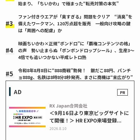
始まり、「ちいかわ」で極まった“転売対策の本気”
ファン付きウエアが「臭すぎる」問題をクリア “消臭”を
備えたワークマン、120万点超を販売 一般向け攻略の鍵
は「周囲への配慮」か
映画ちいかわ×正規“ボンドロ”に「覇権コンテンツの格」
の声 勢い止まらぬ「ボンボンドロップシール」、生産3～
4倍でも追いつかない平成レトロ熱
令和8年8月8日に“888商戦”勃発！ 銀だこ88円、パンチ
ョ888g、名鉄は8時8分8秒発売、まさに商機は“末広がり”
AD
RX Japan合同会社
＜9月16日より東京ビッグサイトに
て開催！＞ HR EXPO来場登録...
2026.8.10