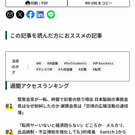
印刷 / PDF
URLをコピー
この記事を読んだ方におススメの記事
注目
#AI
#AI会議
#forStudents
#IP business
｜
のタ
#テレビCM
#人財会議
#広報
#転売
グ
週間アクセスランキング
堅実会見が一転、終盤で記者の怒り噴出 日本製紙の事故会
見はなぜ紛糾したのか 謝罪会見は「日頃の広報活動の通信
簿」
「転売ヤーいないと経済回らない」どころか…メルカリ、
出品規制・不正検知を強化しても2桁成長 Switch 2から