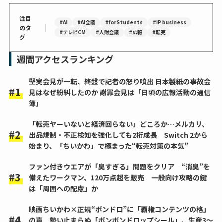
注目
#AI
#AI会議
#forStudents
#IP business
｜
のタ
#テレビCM
#人財会議
#広報
#転売
グ
週間アクセスランキング
堅実会見が一転、終盤で記者の怒り噴出 日本製紙の事故会
見はなぜ紛糾したのか 謝罪会見は「日頃の広報活動の通信
簿」
「転売ヤーいないと経済回らない」どころか…メルカリ、
出品規制・不正検知を強化しても2桁成長 Switch 2から
始まり、「ちいかわ」で極まった“転売対策の本気”
ファン付きウエアが「臭すぎる」問題をクリア “消臭”を
備えたワークマン、120万点超を販売 一般向け攻略の鍵
は「周囲への配慮」か
映画ちいかわ×正規“ボンドロ”に「覇権コンテンツの格」
の声 勢い止まらぬ「ボンボンドロップシール」、生産3～