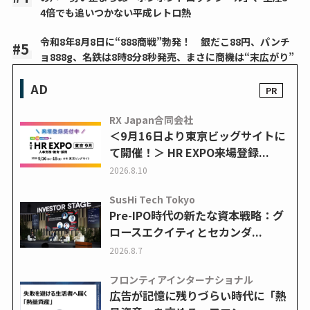
4倍でも追いつかない平成レトロ熱
令和8年8月8日に“888商戦”勃発！ 銀だこ88円、パンチ
ョ888g、名鉄は8時8分8秒発売、まさに商機は“末広がり”
AD
RX Japan合同会社
＜9月16日より東京ビッグサイトに
て開催！＞ HR EXPO来場登録...
2026.8.10
SusHi Tech Tokyo
Pre-IPO時代の新たな資本戦略：グ
ロースエクイティとセカンダ...
2026.8.7
フロンティアインターナショナル
広告が記憶に残りづらい時代に「熱