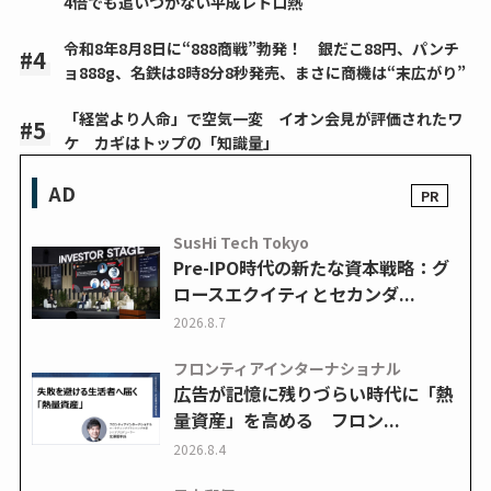
4倍でも追いつかない平成レトロ熱
令和8年8月8日に“888商戦”勃発！ 銀だこ88円、パンチ
ョ888g、名鉄は8時8分8秒発売、まさに商機は“末広がり”
「経営より人命」で空気一変 イオン会見が評価されたワ
ケ カギはトップの「知識量」
AD
SusHi Tech Tokyo
Pre-IPO時代の新たな資本戦略：グ
ロースエクイティとセカンダ...
2026.8.7
フロンティアインターナショナル
広告が記憶に残りづらい時代に「熱
量資産」を高める フロン...
2026.8.4