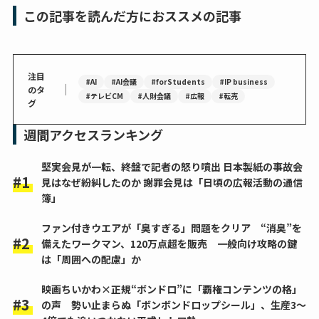
この記事を読んだ方におススメの記事
注目
#AI
#AI会議
#forStudents
#IP business
｜
のタ
#テレビCM
#人財会議
#広報
#転売
グ
週間アクセスランキング
堅実会見が一転、終盤で記者の怒り噴出 日本製紙の事故会
見はなぜ紛糾したのか 謝罪会見は「日頃の広報活動の通信
簿」
ファン付きウエアが「臭すぎる」問題をクリア “消臭”を
備えたワークマン、120万点超を販売 一般向け攻略の鍵
は「周囲への配慮」か
映画ちいかわ×正規“ボンドロ”に「覇権コンテンツの格」
の声 勢い止まらぬ「ボンボンドロップシール」、生産3～