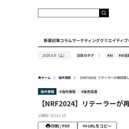
新着記事
コラム
マーケティング
クリエイティブ
｜
#AI
#AI会
2026.8.8（土）
注目のタグ
ホーム
海外情報
【NRF2024】リテーラーが再認識
海外情報
#海外情報
#販売促進
【NRF2024】リテーラー
公開日
2024.1.29
印刷 / PDF
URLをコピー