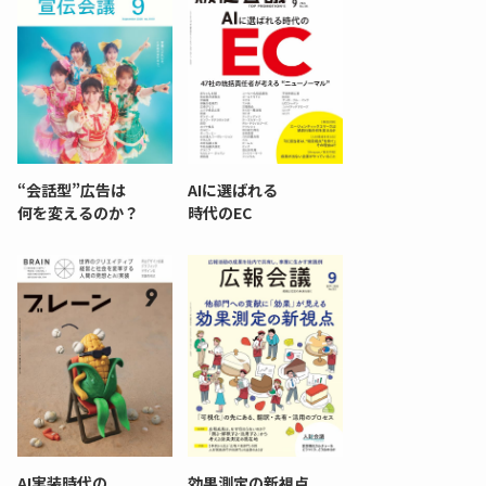
“会話型”広告は
AIに選ばれる
何を変えるのか？
時代のEC
AI実装時代の
効果測定の新視点