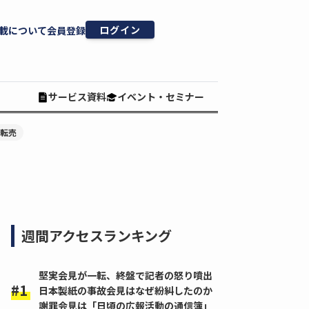
ログイン
載について
会員登録
サービス資料
イベント・セミナー
#転売
週間アクセスランキング
堅実会見が一転、終盤で記者の怒り噴出
日本製紙の事故会見はなぜ紛糾したのか
謝罪会見は「日頃の広報活動の通信簿」