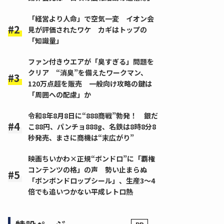
「経営より人命」で空気一変 イオン会
見が評価されたワケ カギはトップの
「知識量」
ファン付きウエアが「臭すぎる」問題を
クリア “消臭”を備えたワークマン、
120万点超を販売 一般向け攻略の鍵は
「周囲への配慮」か
令和8年8月8日に“888商戦”勃発！ 銀だ
こ88円、パンチョ888g、名鉄は8時8分8
秒発売、まさに商機は“末広がり”
映画ちいかわ×正規“ボンドロ”に「覇権
コンテンツの格」の声 勢い止まらぬ
「ボンボンドロップシール」、生産3～4
倍でも追いつかない平成レトロ熱