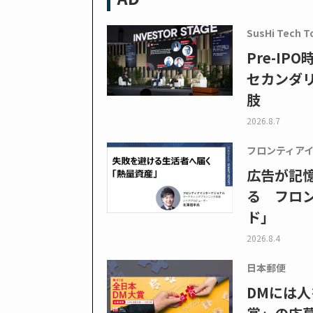
SusHi Tech T
Pre-I
セカンダ
肢
2026.8.7
フロンティア
広告が記
る フロン
ド」
2026.8.4
日本郵便
DMには人