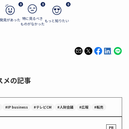
0
0
0
特に見るべき
発見があった
もっと知りたい
ものがなかった
スメの記事
#IP business
#テレビCM
#人財会議
#広報
#転売