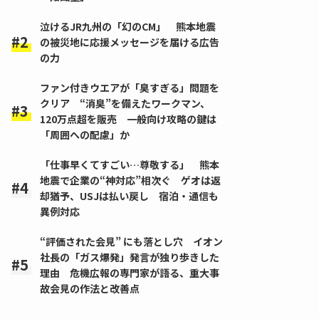
泣けるJR九州の「幻のCM」 熊本地震
の被災地に応援メッセージを届ける広告
の力
ファン付きウエアが「臭すぎる」問題を
クリア “消臭”を備えたワークマン、
120万点超を販売 一般向け攻略の鍵は
「周囲への配慮」か
「仕事早くてすごい…尊敬する」 熊本
地震で企業の“神対応”相次ぐ ゲオは返
却猶予、USJは払い戻し 宿泊・通信も
異例対応
“評価された会見” にも落とし穴 イオン
社長の「ガス爆発」発言が独り歩きした
理由 危機広報の専門家が語る、重大事
故会見の作法と改善点