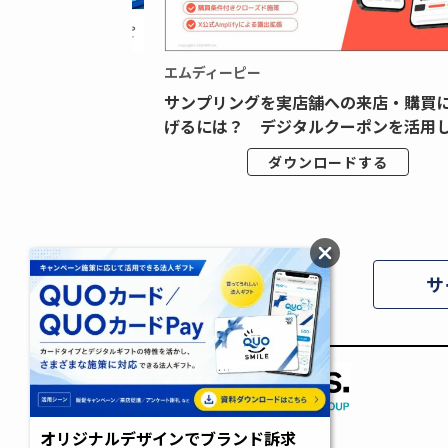
エムディーピー
広告データの“可視
サンプリングを実店舗への来店・購買
ジタル広告内製...
げるには？ デジタルクーポンを活用し.
ドする
ダウンロードする
サ
オリジナルデザインでブランド訴求