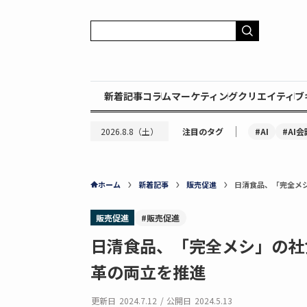
新着記事
コラム
マーケティング
クリエイティブ
｜
#AI
#AI会
2026.8.8（土）
注目のタグ
ホーム
新着記事
販売促進
日清食品、「完全メ
販売促進
#販売促進
日清食品、「完全メシ」の社
革の両立を推進
更新日
2024.7.12
/
公開日
2024.5.13