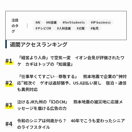
注目
#AI
#AI会議
#forStudents
#IP business
｜
のタ
#テレビCM
#人財会議
#広報
#転売
グ
週間アクセスランキング
「経営より人命」で空気一変 イオン会見が評価されたワ
ケ カギはトップの「知識量」
「仕事早くてすごい…尊敬する」 熊本地震で企業の“神対
応”相次ぐ ゲオは返却猶予、USJは払い戻し 宿泊・通信
も異例対応
泣けるJR九州の「幻のCM」 熊本地震の被災地に応援メ
ッセージを届ける広告の力
令和のシニアは何歳から？ 40年でこうも変わったシニア
のライフスタイル