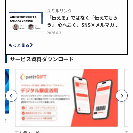
ユミルリンク
「伝える」ではなく「伝えてもら
う」 心へ届く、SNS×メルマガ...
2026.8.3
もっと見る
サービス資料ダウンロード
エムディーピー
エム