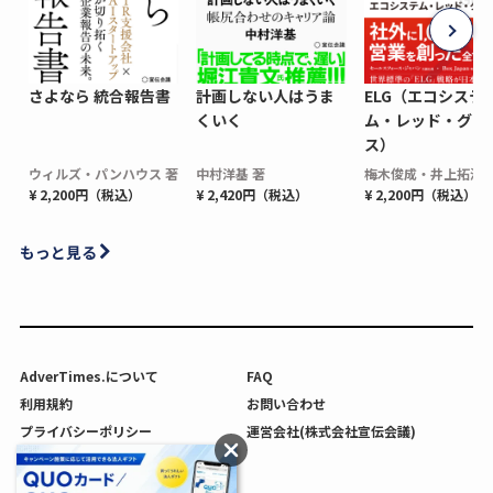
さよなら 統合報告書
計画しない人はうま
ELG（エコシステ
くいく
ム・レッド・グロ
ス）
ウィルズ・パンハウス 著
中村洋基 著
梅木俊成・井上拓海 
¥ 2,200円（税込）
¥ 2,420円（税込）
¥ 2,200円（税込）
もっと見る
AdverTimes.について
FAQ
利用規約
お問い合わせ
プライバシーポリシー
運営会社(株式会社宣伝会議)
利用者情報の外部送信について