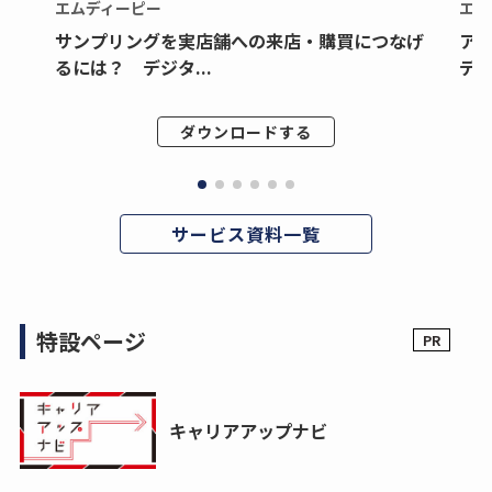
エムディーピー
エム
サンプリングを実店舗への来店・購買につなげ
ア
るには？ デジタ...
デジ
ダウンロードする
サービス資料一覧
特設ページ
キャリアアップナビ