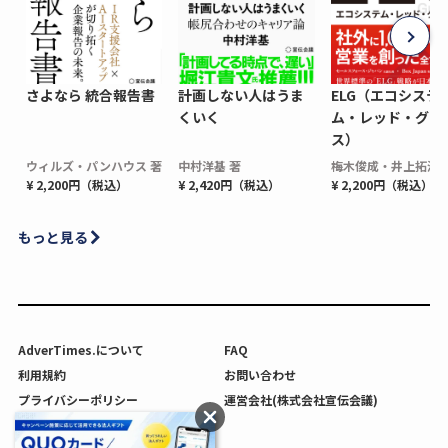
さよなら 統合報告書
計画しない人はうま
ELG（エコシステ
くいく
ム・レッド・グロ
ス）
ウィルズ・パンハウス 著
中村洋基 著
梅木俊成・井上拓海 
¥ 2,200円（税込）
¥ 2,420円（税込）
¥ 2,200円（税込）
もっと見る
AdverTimes.について
FAQ
利用規約
お問い合わせ
プライバシーポリシー
運営会社(株式会社宣伝会議)
利用者情報の外部送信について