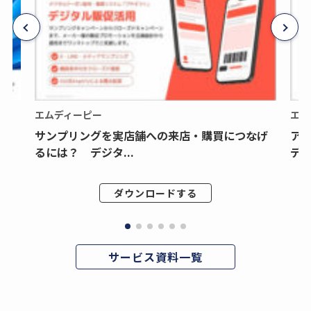
エムディーピー
エム
サンプリングを実店舗への来店・購買につなげ
ア
るには？ デジタ...
デジ
ダウンロードする
サービス資料一覧