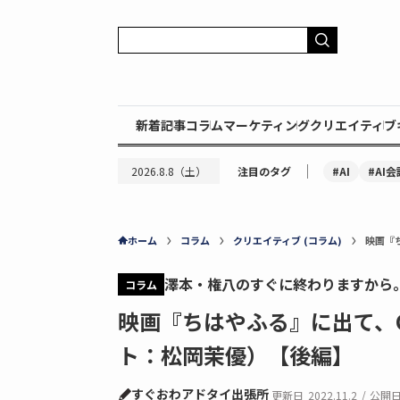
新着記事
コラム
マーケティング
クリエイティブ
｜
#AI
#AI会
2026.8.8（土）
注目のタグ
ホーム
コラム
クリエイティブ (コラム)
映画『
澤本・権八のすぐに終わりますから
コラム
映画『ちはやふる』に出て、
ト：松岡茉優）【後編】
すぐおわアドタイ出張所
更新日
2022.11.2
/
公開