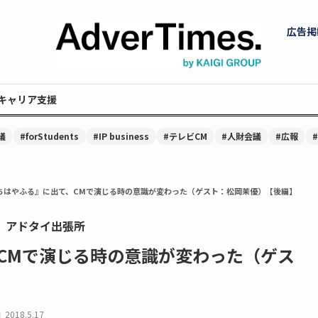
広告掲
キャリア支援
議
#forStudents
#IP business
#テレビCM
#人財会議
#広報
ちはやふる』に出て、CMで演じる時の意識が変わった（ゲスト：松岡茉優）【後編】
。アドタイ出張所
CMで演じる時の意識が変わった（ゲス
日
2018.5.17