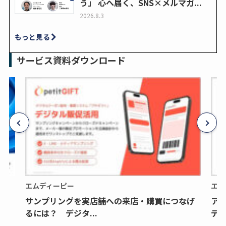
う」 心へ届く、SNS×メルマガ...
2026.8.3
もっと見る
サービス資料ダウンロード
エムディーピー
エム
サンプリングを実店舗への来店・購買につなげ
ア
るには？ デジタ...
デジ