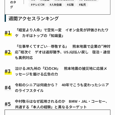
｜
のタ
#テレビCM
#人財会議
#広報
#転売
グ
週間アクセスランキング
「経営より人命」で空気一変 イオン会見が評価されたワ
ケ カギはトップの「知識量」
「仕事早くてすごい…尊敬する」 熊本地震で企業の“神対
応”相次ぐ ゲオは返却猶予、USJは払い戻し 宿泊・通信
も異例対応
泣けるJR九州の「幻のCM」 熊本地震の被災地に応援メ
ッセージを届ける広告の力
令和のシニアは何歳から？ 40年でこうも変わったシニア
のライフスタイル
中村敬斗はなぜ起用されるのか BMW・JAL・コーセー、
共通する「本人の経験」と異なるターゲット