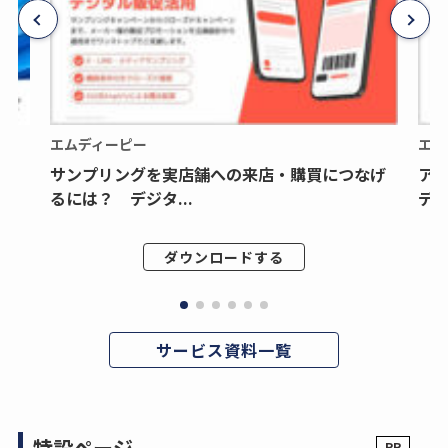
エムディーピー
エム
サンプリングを実店舗への来店・購買につなげ
ア
るには？ デジタ...
デジ
ダウンロードする
サービス資料一覧
特設ページ