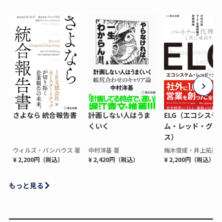
さよなら 統合報告書
計画しない人はうま
ELG（エコシステ
くいく
ム・レッド・グロ
ス）
ウィルズ・パンハウス 著
中村洋基 著
梅木俊成・井上拓海 
¥ 2,200円（税込）
¥ 2,420円（税込）
¥ 2,200円（税込）
もっと見る