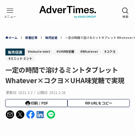
ホーム
新着記事
販売促進
一定の時間で溶けるミントタブレット Whatever
#minute mint
#UHA味覚糖
#Whatever
#コクヨ
販売促進
#ミニット ミント
一定の時間で溶けるミントタブレット
Whatever×コクヨ×UHA味覚糖で実現
更新日
2021.3.2
/
公開日
2021.2.26
印刷 / PDF
URLをコピー