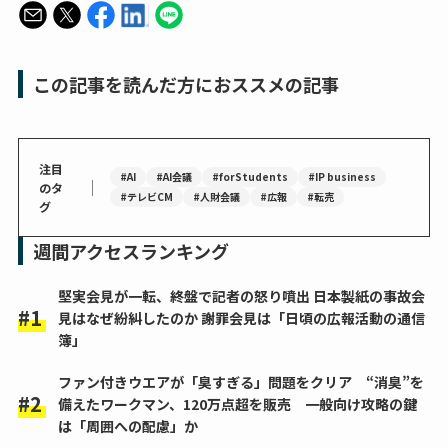
この記事を読んだ方におススメの記事
注目
#AI
#AI会議
#forStudents
#IP business
｜
のタ
#テレビCM
#人財会議
#広報
#転売
グ
週間アクセスランキング
堅実会見が一転、終盤で記者の怒り噴出 日本製紙の事故会
見はなぜ紛糾したのか 謝罪会見は「日頃の広報活動の通信
簿」
ファン付きウエアが「臭すぎる」問題をクリア “消臭”を
備えたワークマン、120万点超を販売 一般向け攻略の鍵
は「周囲への配慮」か