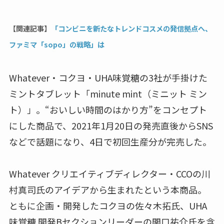
【関連記事】
「コンビニを新たなトレンドコスメの発信拠点へ、
ファミマ「sopo」の戦略」は
Whatever・コクヨ・UHA味覚糖の3社が手掛けた
ミントタブレット「minute mint（ミニット ミン
ト）」。“おいしい時間のはかり方”をコンセプト
にした商品で、2021年1月20日の発売直後からSNS
などで話題になり、4日で初回生産分が完売した。
Whatever クリエイティブディレクター・CCOの川
村真司氏のアイデアから生まれたという本商品。
ともに企画・開発したコクヨの佐々木拓氏、UHA
味覚糖 開発Bセクションリーダーの関口祐介氏を含