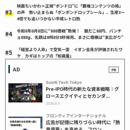
映画ちいかわ×正規“ボンドロ”に「覇権コンテンツの格」
の声 勢い止まらぬ「ボンボンドロップシール」、生産3～
4倍でも追いつかない平成レトロ熱
令和8年8月8日に“888商戦”勃発！ 銀だこ88円、パンチ
ョ888g、名鉄は8時8分8秒発売、まさに商機は“末広がり”
「経営より人命」で空気一変 イオン会見が評価されたワ
ケ カギはトップの「知識量」
AD
SusHi Tech Tokyo
Pre-IPO時代の新たな資本戦略：グ
ロースエクイティとセカンダ...
2026.8.7
フロンティアインターナショナル
広告が記憶に残りづらい時代に「熱
量資産」を高める フロン...