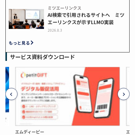
ミツエーリンクス
AI検索で引用されるサイトへ ミツ
エーリンクスが示すLLMO実装
2026.8.3
もっと見る
サービス資料ダウンロード
エムディーピー
エム