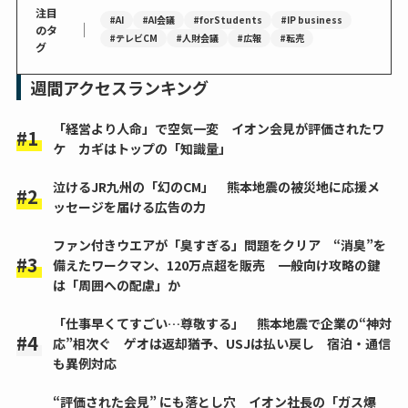
注目
#AI
#AI会議
#forStudents
#IP business
｜
のタ
#テレビCM
#人財会議
#広報
#転売
グ
週間アクセスランキング
「経営より人命」で空気一変 イオン会見が評価されたワ
ケ カギはトップの「知識量」
泣けるJR九州の「幻のCM」 熊本地震の被災地に応援メ
ッセージを届ける広告の力
ファン付きウエアが「臭すぎる」問題をクリア “消臭”を
備えたワークマン、120万点超を販売 一般向け攻略の鍵
は「周囲への配慮」か
「仕事早くてすごい…尊敬する」 熊本地震で企業の“神対
応”相次ぐ ゲオは返却猶予、USJは払い戻し 宿泊・通信
も異例対応
“評価された会見” にも落とし穴 イオン社長の「ガス爆