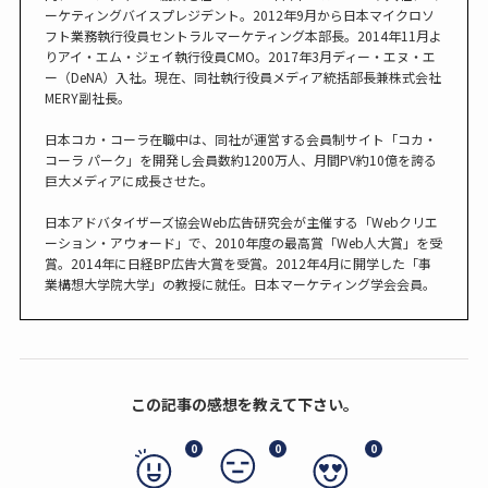
ーケティングバイスプレジデント。2012年9月から日本マイクロソ
フト業務執行役員セントラルマーケティング本部長。2014年11月よ
りアイ・エム・ジェイ執行役員CMO。2017年3月ディー・エヌ・エ
ー（DeNA）入社。現在、同社執行役員メディア統括部長兼株式会社
MERY副社長。
日本コカ・コーラ在職中は、同社が運営する会員制サイト「コカ・
コーラ パーク」を開発し会員数約1200万人、月間PV約10億を誇る
巨大メディアに成長させた。
日本アドバタイザーズ協会Web広告研究会が主催する「Webクリエ
ーション・アウォード」で、2010年度の最高賞「Web人大賞」を受
賞。2014年に日経BP広告大賞を受賞。2012年4月に開学した「事
業構想大学院大学」の教授に就任。日本マーケティング学会会員。
この記事の感想を教えて下さい。
0
0
0