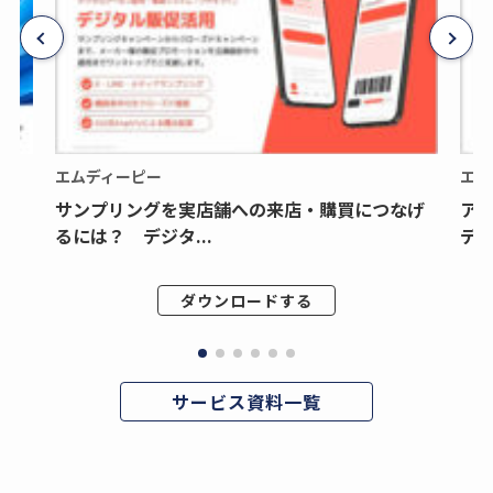
エムディーピー
エム
サンプリングを実店舗への来店・購買につなげ
ア
るには？ デジタ...
デジ
ダウンロードする
サービス資料一覧