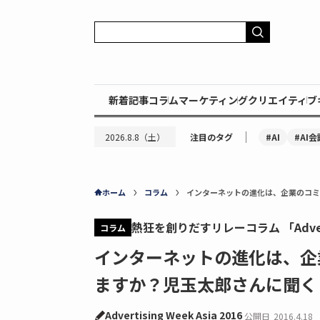
新着記事
コラム
マーケティング
クリエイティブ
｜
#AI
#AI会
2026.8.8（土）
注目のタグ
ホーム
コラム
インターネットの進化は、企業のコミ
熱狂を創りだすリレーコラム 「Advertis
コラム
インターネットの進化は、企
ますか？児玉太郎さんに聞く
Advertising Week Asia 2016
公開日
2016.4.18