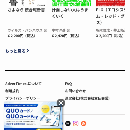
さよなら 統合報告書
計画しない人はうま
ELG（エコシステ
くいく
ム・レッド・グロ
ス）
ウィルズ・パンハウス 著
中村洋基 著
梅木俊成・井上拓海 
¥ 2,200円（税込）
¥ 2,420円（税込）
¥ 2,200円（税込）
もっと見る
AdverTimes.について
FAQ
利用規約
お問い合わせ
プライバシーポリシー
運営会社(株式会社宣伝会議)
利用者情報の外部送信について