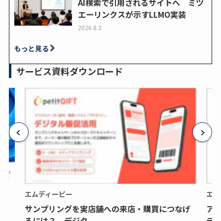
AI検索で引用されるサイトへ ミツ
エーリンクスが示すLLMO実装
2026.8.3
もっと見る
サービス資料ダウンロード
エムディーピー
エム
サンプリングを実店舗への来店・購買につなげ
ア
るには？ デジタ...
デジ