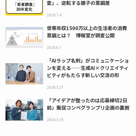
査」、逆転する親子の意識差
2024.7.4
世帯年収1500万以上の生活者の消費
意識とは？ 博報堂が調査公開
2024.6.7
「AIラップ名刺」がコミュニケーショ
ンを変える——生成AI×クリエイティ
ビティがもたらす新しい交流の形
2024.3.27
「アイデアが整ったのは応募締切2日
前」販促コンペグランプリ企画の裏側
2024.3.19