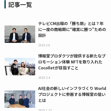
記事一覧
テレビCM出稿の「勝ち筋」とは？年
に一度の商戦期に“確実に勝つ”ための
設計
2025.3.6
博報堂プロダクツが提供する新たなプ
ロモーション体験 NFTを取り入れた
Cocolletが目指すこと
2025.3.4
AI社会の新しいインフラづくり World
プロジェクトに参画する博報堂の狙い
とは
2025.1.27