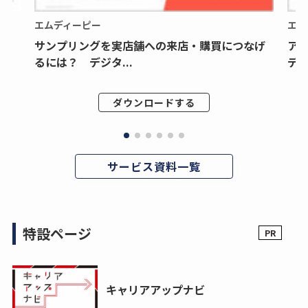
エムディーピー
エム
サンプリングを実店舗への来店・購買につなげ
ア
るには？ デジタ...
デジ
ダウンロードする
サービス資料一覧
特設ページ
キャリアアップナビ