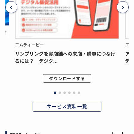
エムディーピー
エム
サンプリングを実店舗への来店・購買につなげ
ア
るには？ デジタ...
デジ
ダウンロードする
サービス資料一覧