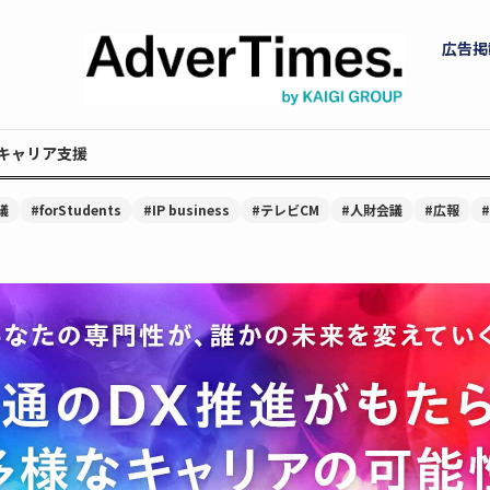
広告掲
キャリア支援
議
#forStudents
#IP business
#テレビCM
#人財会議
#広報