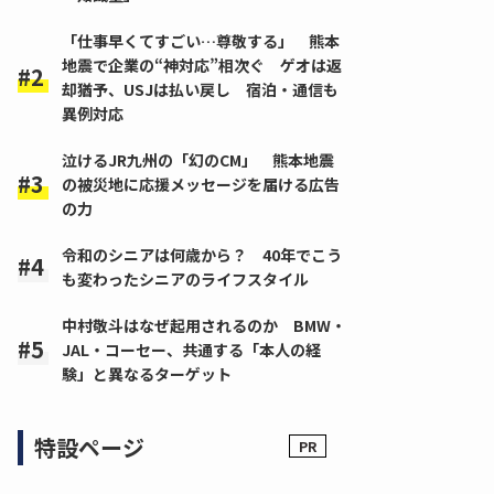
「仕事早くてすごい…尊敬する」 熊本
地震で企業の“神対応”相次ぐ ゲオは返
却猶予、USJは払い戻し 宿泊・通信も
異例対応
泣けるJR九州の「幻のCM」 熊本地震
の被災地に応援メッセージを届ける広告
の力
令和のシニアは何歳から？ 40年でこう
も変わったシニアのライフスタイル
中村敬斗はなぜ起用されるのか BMW・
JAL・コーセー、共通する「本人の経
験」と異なるターゲット
特設ページ