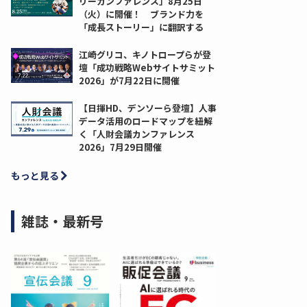
リーカンファレンス」8月25日
（火）に開催！ ブランド力を
「成長ストーリー」に翻訳する
江崎グリコ、キノトロープらが登
壇「成功戦略Webサイトサミット
2026」が7月22日に開催
【日揮HD、デンソーら登壇】人事
データ活用のロードマップを紐解
く「人財会議カンファレンス
2026」7月29日開催
もっと見る
雑誌・最新号