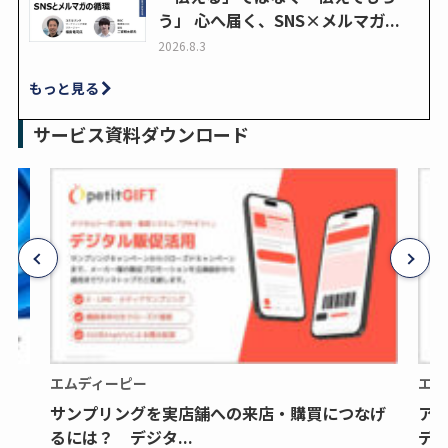
う」 心へ届く、SNS×メルマガ...
2026.8.3
もっと見る
サービス資料ダウンロード
エムディーピー
エム
サンプリングを実店舗への来店・購買につなげ
ア
るには？ デジタ...
デジ