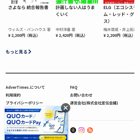
さよなら 統合報告書
計画しない人はうま
ELG（エコシステ
くいく
ム・レッド・グロ
ス）
ウィルズ・パンハウス 著
中村洋基 著
梅木俊成・井上拓海 
¥ 2,200円（税込）
¥ 2,420円（税込）
¥ 2,200円（税込）
もっと見る
AdverTimes.について
FAQ
利用規約
お問い合わせ
プライバシーポリシー
運営会社(株式会社宣伝会議)
利用者情報の外部送信について