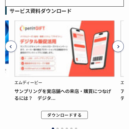
サービス資料ダウンロード
エムディーピー
エム
サンプリングを実店舗への来店・購買につなげ
ア
るには？ デジタ...
デジ
ダウンロードする