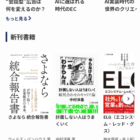
“会話型”広告は
AIに選ばれる
AI実装時代の
何を変えるのか？
時代のEC
世界のクリエイ
もっと見る
新刊書籍
さよなら 統合報告書
計画しない人はうま
ELG（エコシステ
くいく
ム・レッド・グロ
ス）
ウィルズ・パンハウス 著
中村洋基 著
梅木俊成・井上拓海 