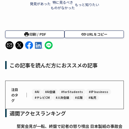
特に見るべき
発見があった
もっと知りたい
ものがなかった
印刷 / PDF
URLをコピー
この記事を読んだ方におススメの記事
注目
#AI
#AI会議
#forStudents
#IP business
｜
のタ
#テレビCM
#人財会議
#広報
#転売
グ
週間アクセスランキング
堅実会見が一転、終盤で記者の怒り噴出 日本製紙の事故会