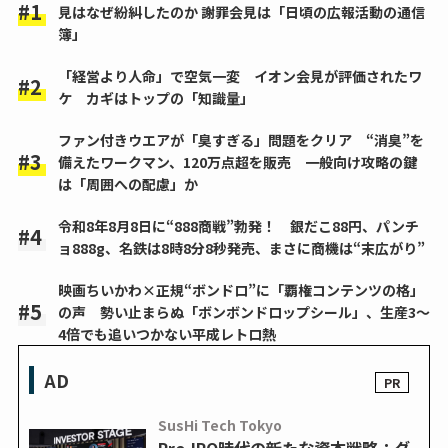
見はなぜ紛糾したのか 謝罪会見は「日頃の広報活動の通信
簿」
「経営より人命」で空気一変 イオン会見が評価されたワ
ケ カギはトップの「知識量」
ファン付きウエアが「臭すぎる」問題をクリア “消臭”を
備えたワークマン、120万点超を販売 一般向け攻略の鍵
は「周囲への配慮」か
令和8年8月8日に“888商戦”勃発！ 銀だこ88円、パンチ
ョ888g、名鉄は8時8分8秒発売、まさに商機は“末広がり”
映画ちいかわ×正規“ボンドロ”に「覇権コンテンツの格」
の声 勢い止まらぬ「ボンボンドロップシール」、生産3～
4倍でも追いつかない平成レトロ熱
AD
SusHi Tech Tokyo
Pre-IPO時代の新たな資本戦略：グ