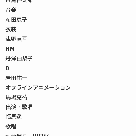
音楽
彦田恵子
衣装
津野真吾
HM
丹澤由梨子
D
岩田祐一
オフラインアニメーション
馬場亮祐
出演・歌唱
福原遥
歌唱
河西健吾、田村好