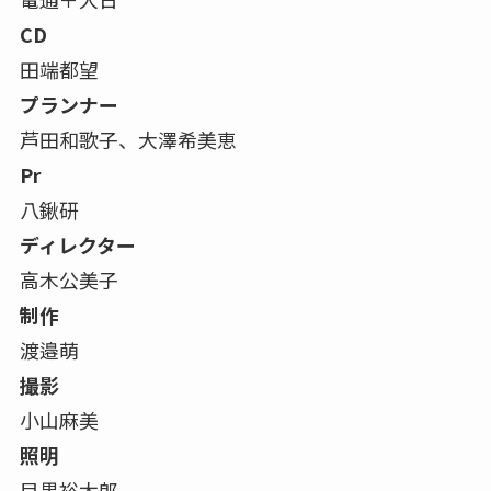
CD
田端都望
プランナー
芦田和歌子、大澤希美恵
Pr
八鍬研
ディレクター
高木公美子
制作
渡邉萌
撮影
小山麻美
照明
目黒裕太郎