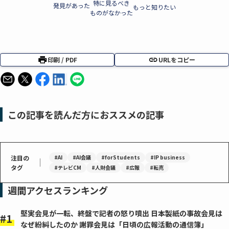
特に見るべき
発見があった
もっと知りたい
ものがなかった
印刷 / PDF
URLをコピー
この記事を読んだ方におススメの記事
注目の
#AI
#AI会議
#forStudents
#IP business
｜
タグ
#テレビCM
#人財会議
#広報
#転売
週間アクセスランキング
堅実会見が一転、終盤で記者の怒り噴出 日本製紙の事故会見は
なぜ紛糾したのか 謝罪会見は「日頃の広報活動の通信簿」