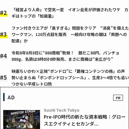
「経営より人命」で空気一変 イオン会見が評価されたワケ カ
ギはトップの「知識量」
ファン付きウエアが「臭すぎる」問題をクリア “消臭”を備えた
ワークマン、120万点超を販売 一般向け攻略の鍵は「周囲への
配慮」か
令和8年8月8日に“888商戦”勃発！ 銀だこ88円、パンチョ
888g、名鉄は8時8分8秒発売、まさに商機は“末広がり”
映画ちいかわ×正規“ボンドロ”に「覇権コンテンツの格」の声
勢い止まらぬ「ボンボンドロップシール」、生産3～4倍でも追い
つかない平成レトロ熱
AD
SusHi Tech Tokyo
Pre-IPO時代の新たな資本戦略：グロー
スエクイティとセカンダ...