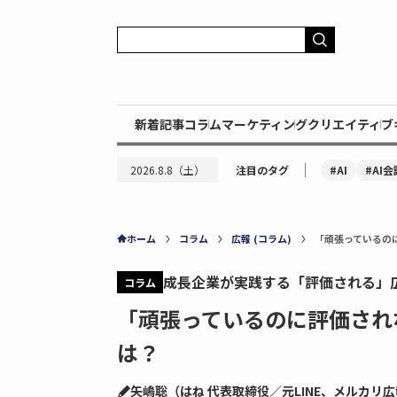
新着記事
コラム
マーケティング
クリエイティブ
｜
#AI
#AI会
2026.8.8（土）
注目のタグ
ホーム
コラム
広報 (コラム)
「頑張っているの
成長企業が実践する「評価される」
コラム
「頑張っているのに評価され
は？
矢嶋聡（はね 代表取締役／元LINE、メルカリ