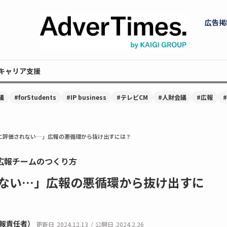
広告掲
キャリア支援
議
#forStudents
#IP business
#テレビCM
#人財会議
#広報
に評価されない…」広報の悪循環から抜け出すには？
広報チームのつくり方
ない…」広報の悪循環から抜け出すに
広報責任者）
更新日
2024.12.13
/
公開日
2024.2.26