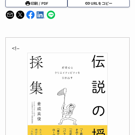
印刷 / PDF
URLをコピー
<!–