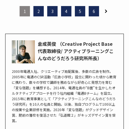
1
2
3
4
5
6
倉成英俊 （Creative Project Base
代表取締役/ アクティブラーニングこ
んなのどうだろう研究所所長）
2000年電通入社、クリエーティブ局配属後、多数の広告を制作。
2005年に電通のCSR活動「広告小学校」設立に関わった頃から教育
に携わり、数々の学校で講師を務めながら好奇心と発想力を育む
「変な宿題」を構想する。2014年、電通社員の“B面”を生かしたオ
ルタナティブアプローチを行う社内組織「電通Bチーム」を設立。
2015年に教育事業として「アクティブラーニングこんなのどうだろ
う研究所」を10人の社員と開始。以後、独自プログラムで100以上
の授業や企業研修を実施。2020年「変な宿題」がグッドデザイン
賞、肥前の藩校を復活させた「弘道館２」がキッズデザイン賞を受
賞。