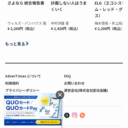
さよなら 統合報告書
計画しない人はうま
ELG（エコシステ
くいく
ム・レッド・グロ
ス）
ウィルズ・パンハウス 著
中村洋基 著
梅木俊成・井上拓海 
¥ 2,200円（税込）
¥ 2,420円（税込）
¥ 2,200円（税込）
もっと見る
AdverTimes.について
FAQ
利用規約
お問い合わせ
プライバシーポリシー
運営会社(株式会社宣伝会議)
利用者情報の外部送信について