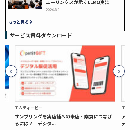
エーリンクスが示すLLMO実装
2026.8.3
もっと見る
サービス資料ダウンロード
エムディーピー
エム
サンプリングを実店舗への来店・購買につなげ
ア
るには？ デジタ...
デジ