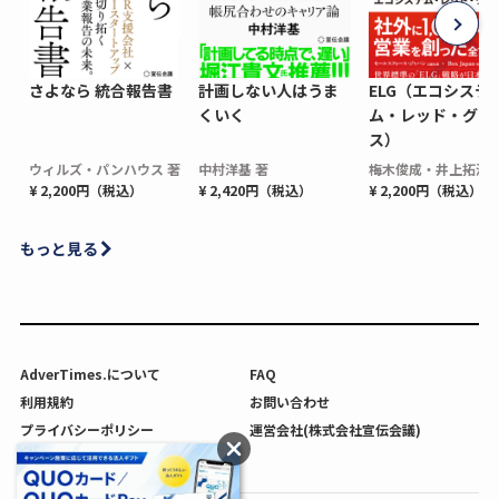
さよなら 統合報告書
計画しない人はうま
ELG（エコシステ
くいく
ム・レッド・グロ
ス）
ウィルズ・パンハウス 著
中村洋基 著
梅木俊成・井上拓海 
¥ 2,200円（税込）
¥ 2,420円（税込）
¥ 2,200円（税込）
もっと見る
AdverTimes.について
FAQ
利用規約
お問い合わせ
プライバシーポリシー
運営会社(株式会社宣伝会議)
利用者情報の外部送信について