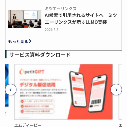
ミツエーリンクス
AI検索で引用されるサイトへ ミツ
エーリンクスが示すLLMO実装
2026.8.3
もっと見る
サービス資料ダウンロード
エムディーピー
エム