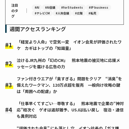
注目
#AI
#AI会議
#forStudents
#IP business
｜
のタ
#テレビCM
#人財会議
#広報
#転売
グ
週間アクセスランキング
「経営より人命」で空気一変 イオン会見が評価されたワ
ケ カギはトップの「知識量」
泣けるJR九州の「幻のCM」 熊本地震の被災地に応援メ
ッセージを届ける広告の力
ファン付きウエアが「臭すぎる」問題をクリア “消臭”を
備えたワークマン、120万点超を販売 一般向け攻略の鍵
は「周囲への配慮」か
「仕事早くてすごい…尊敬する」 熊本地震で企業の“神対
応”相次ぐ ゲオは返却猶予、USJは払い戻し 宿泊・通信
も異例対応
“評価された会見” にも落とし穴 イオン社長の「ガス爆