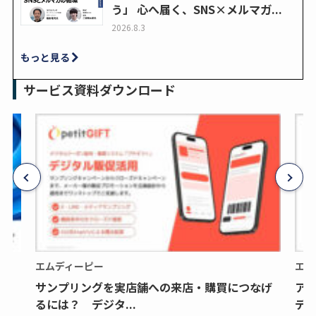
う」 心へ届く、SNS×メルマガ...
2026.8.3
もっと見る
サービス資料ダウンロード
エムディーピー
エム
サンプリングを実店舗への来店・購買につなげ
ア
るには？ デジタ...
デジ