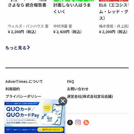
さよなら 統合報告書
計画しない人はうま
ELG（エコシステ
くいく
ム・レッド・グロ
ス）
ウィルズ・パンハウス 著
中村洋基 著
梅木俊成・井上拓海 
¥ 2,200円（税込）
¥ 2,420円（税込）
¥ 2,200円（税込）
もっと見る
AdverTimes.について
FAQ
利用規約
お問い合わせ
プライバシーポリシー
運営会社(株式会社宣伝会議)
利用者情報の外部送信について