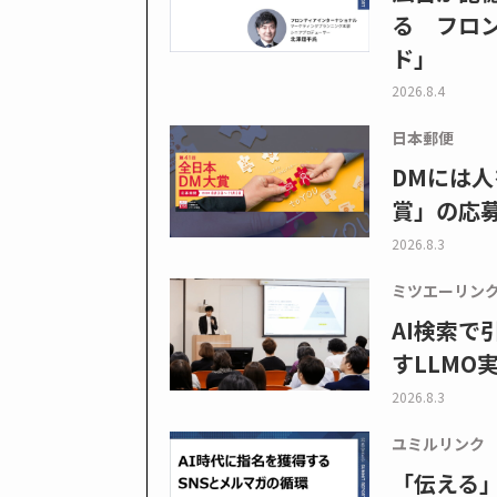
る フロン
ド」
2026.8.4
日本郵便
DMには人
賞」の応
2026.8.3
ミツエーリン
AI検索
すLLMO
2026.8.3
ユミルリンク
「伝える