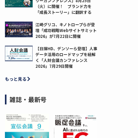
リーカンファレンス」8月25日
（火）に開催！ ブランド力を
「成長ストーリー」に翻訳する
江崎グリコ、キノトロープらが登
壇「成功戦略Webサイトサミット
2026」が7月22日に開催
【日揮HD、デンソーら登壇】人事
データ活用のロードマップを紐解
く「人財会議カンファレンス
2026」7月29日開催
もっと見る
雑誌・最新号