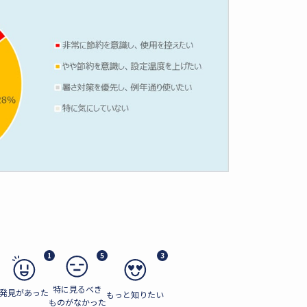
1
5
3
特に見るべき
発見があった
もっと知りたい
ものがなかった