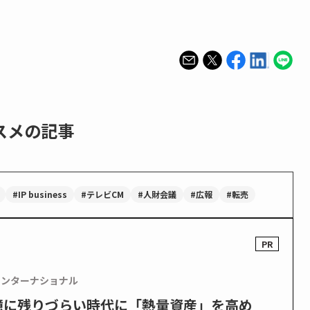
スメの記事
#IP business
#テレビCM
#人財会議
#広報
#転売
インターナショナル
憶に残りづらい時代に「熱量資産」を高め