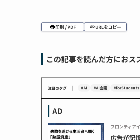
印刷 / PDF
URLをコピー
この記事を読んだ方におス
｜
#AI
#AI会議
#forStudents
注目のタグ
AD
フロンティア
広告が記