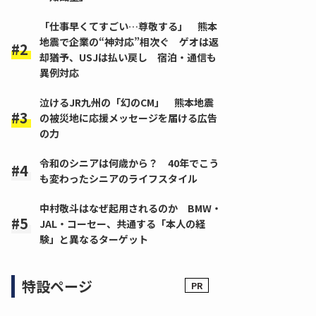
「仕事早くてすごい…尊敬する」 熊本
地震で企業の“神対応”相次ぐ ゲオは返
却猶予、USJは払い戻し 宿泊・通信も
異例対応
泣けるJR九州の「幻のCM」 熊本地震
の被災地に応援メッセージを届ける広告
の力
令和のシニアは何歳から？ 40年でこう
も変わったシニアのライフスタイル
中村敬斗はなぜ起用されるのか BMW・
JAL・コーセー、共通する「本人の経
験」と異なるターゲット
特設ページ