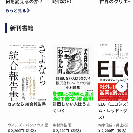
何を変えるのか？
時代のEC
世界のクリエイ
もっと見る
新刊書籍
さよなら 統合報告書
計画しない人はうま
ELG（エコシステ
くいく
ム・レッド・グロ
ス）
ウィルズ・パンハウス 著
中村洋基 著
梅木俊成・井上拓海 
¥ 2,200円（税込）
¥ 2,420円（税込）
¥ 2,200円（税込）