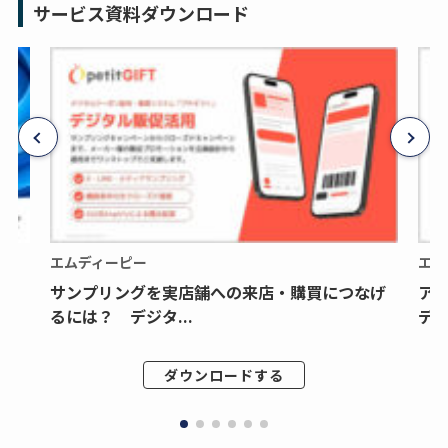
サービス資料ダウンロード
エムディーピー
エム
サンプリングを実店舗への来店・購買につなげ
ア
るには？ デジタ...
デジ
ダウンロードする