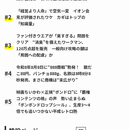
「経営より人命」で空気一変 イオン会
見が評価されたワケ カギはトップの
「知識量」
ファン付きウエアが「臭すぎる」問題を
クリア “消臭”を備えたワークマン、
120万点超を販売 一般向け攻略の鍵は
「周囲への配慮」か
令和8年8月8日に“888商戦”勃発！ 銀だ
こ88円、パンチョ888g、名鉄は8時8分8
秒発売、まさに商機は“末広がり”
映画ちいかわ×正規“ボンドロ”に「覇権
コンテンツの格」の声 勢い止まらぬ
「ボンボンドロップシール」、生産3～4
倍でも追いつかない平成レトロ熱