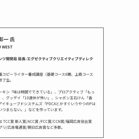
彰一 氏
J WEST
ンツ開発局 局長 ⁄エグゼクティブクリエイティブディレク
議コピーライター養成講座（基礎コース6期、上級コース
修了生。
ーキン「味は時間でできている」、プロアクティブ「もっ
」、グッデイ「10連休が怖い」、シャボン玉石けん「香
アイキューブドシステムズ「PDCAとかすぐいうやつのPは
いつまらない。」などを作っています。
 TCC賞 新人賞/ACC賞 /FCC賞/CCN賞/福岡広告協会賞
プリ/広告電通賞/朝日広告賞など多数。