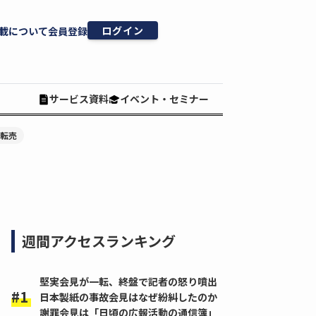
ログイン
載について
会員登録
サービス資料
イベント・セミナー
#転売
週間アクセスランキング
堅実会見が一転、終盤で記者の怒り噴出
日本製紙の事故会見はなぜ紛糾したのか
謝罪会見は「日頃の広報活動の通信簿」