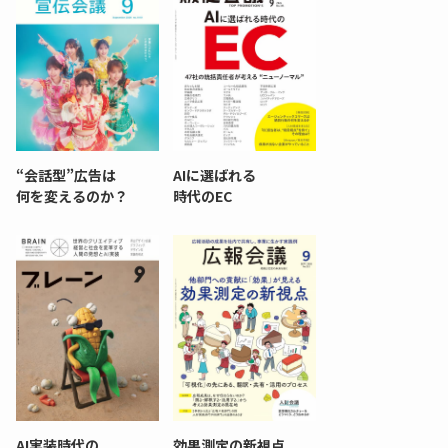
“会話型”広告は
AIに選ばれる
何を変えるのか？
時代のEC
AI実装時代の
効果測定の新視点