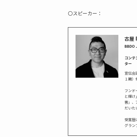
〇スピーカー：
古屋 
BBDO 
コンテ
ター
宣伝会
１期）
フンド
と輝け
害」、
だいた
受賞歴は
グラン