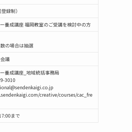
前登録制）
ー養成講座 福岡教室のご受講を検討中の方
多数の場合は抽選
伝会議
ー養成講座_地域統括事務局
9-3010
ional@sendenkaigi.co.jp
sendenkaigi.com/creative/courses/cac_fre
17:00まで