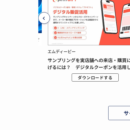
エムディーピー
広告データの“可視
サンプリングを実店舗への来店・購買
ジタル広告内製...
げるには？ デジタルクーポンを活用し.
ドする
ダウンロードする
サ