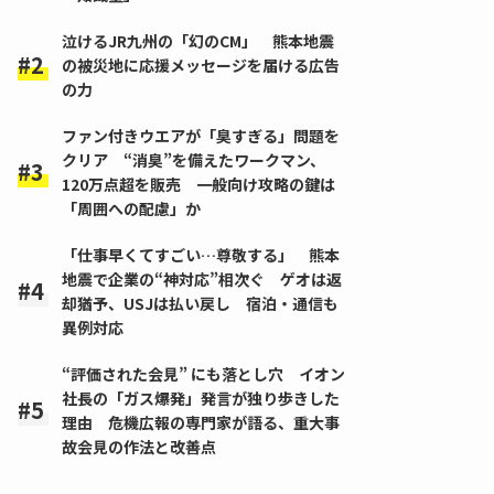
泣けるJR九州の「幻のCM」 熊本地震
の被災地に応援メッセージを届ける広告
の力
ファン付きウエアが「臭すぎる」問題を
クリア “消臭”を備えたワークマン、
120万点超を販売 一般向け攻略の鍵は
「周囲への配慮」か
「仕事早くてすごい…尊敬する」 熊本
地震で企業の“神対応”相次ぐ ゲオは返
却猶予、USJは払い戻し 宿泊・通信も
異例対応
“評価された会見” にも落とし穴 イオン
社長の「ガス爆発」発言が独り歩きした
理由 危機広報の専門家が語る、重大事
故会見の作法と改善点