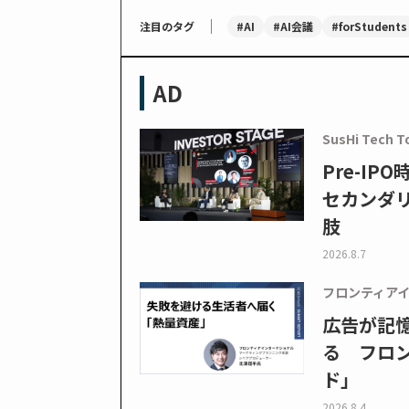
｜
#AI
#AI会議
#forStudents
注目のタグ
AD
SusHi Tech T
Pre-I
セカンダ
肢
2026.8.7
フロンティア
広告が記
る フロン
ド」
2026.8.4