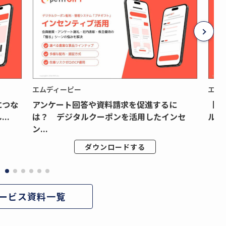
エムディーピー
エム
につな
アンケート回答や資料請求を促進するに
【月
..
は？ デジタルクーポンを活用したインセ
ルク
ン...
ダウンロードする
ービス資料一覧