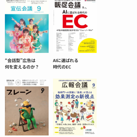
ディーピー
ガラパゴス
“会話型”広告は
AIに選ばれる
間1,000万本以上の配布実績！】デジタ
導入率87%でも期
何を変えるのか？
時代のEC
ーポンを活用した販促キャンペーンを...
AIを「売上」につ
デ...
ダウンロードする
ダウ