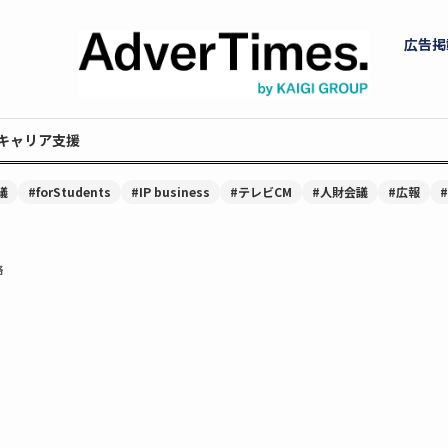
広告掲
キャリア支援
議
#forStudents
#IP business
#テレビCM
#人財会議
#広報
略