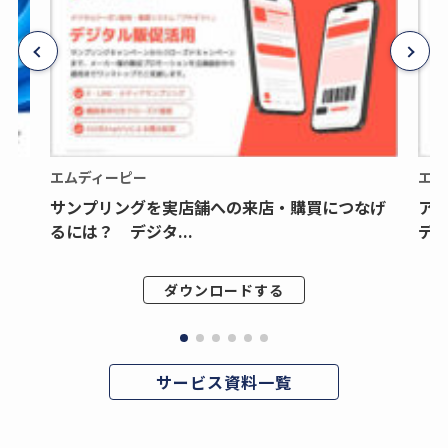
エムディーピー
エム
サンプリングを実店舗への来店・購買につなげ
ア
るには？ デジタ...
デジ
ダウンロードする
サービス資料一覧