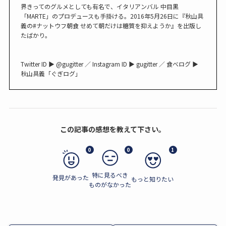
界きってのグルメとしても有名で、イタリアンバル 中目黒
「MARTE」のプロデュースも手掛ける。2016年5月26日に『秋山具
義の#ナットウフ朝食 せめて朝だけは糖質を抑えようか』を出版し
たばかり。
Twitter ID ▶︎ @gugitter ／ Instagram ID ▶︎ gugitter ／ 食べログ ▶︎
秋山具義「ぐぎログ」
この記事の感想を教えて下さい。
0
0
1
特に見るべき
発見があった
もっと知りたい
ものがなかった