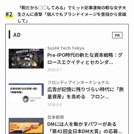
「暇だから◯◯してみる」でヒット記事連発の暇な女子大
生さんに直撃「個人でもブランドイメージを普段から意識
して」
AD
SusHi Tech Tokyo
Pre-IPO時代の新たな資本戦略：グ
ロースエクイティとセカンダ...
2026.8.7
フロンティアインターナショナル
広告が記憶に残りづらい時代に「熱
量資産」を高める フロン...
2026.8.4
日本郵便
DMには人を動かすパワーがある
「第41回全日本DM大賞」の応募...