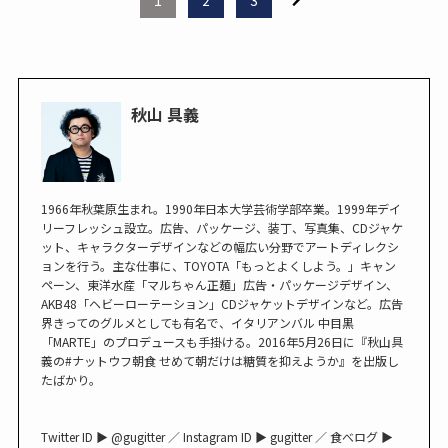
1
2
3
秋山 具義
1966年秋葉原生まれ。1990年日本大学芸術学部卒業。1999年デイ
リーフレッシュ設立。広告、パッケージ、装丁、写真集、CDジャケ
ット、キャラクターデザインなどの幅広い分野でアートディレクシ
ョンを行う。主な仕事に、TOYOTA「もっとよくしよう。」キャン
ペーン、東洋水産「マルちゃん正麺」広告・パッケージデザイン、
AKB48「ヘビーローテーション」CDジャケットデザインなど。広告
界きってのグルメとしても有名で、イタリアンバル 中目黒
「MARTE」のプロデュースも手掛ける。2016年5月26日に『秋山具
義の#ナットウフ朝食 せめて朝だけは糖質を抑えようか』を出版し
たばかり。
Twitter ID ▶︎ @gugitter ／ Instagram ID ▶︎ gugitter ／ 食べログ ▶︎