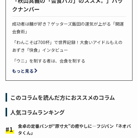
「秋山具義の「会食バカ」のススメ。」バッ
クナンバー
成功者は麺が好き？ゲッターズ飯田の運気が上がる「開運
会食術」
「わんこそば700杯」で世界記録！大食いアイドルもえの
あずき「快食」インタビュー
「ウニ」を制する者は、会食を制する
もっと見る
このコラムを読んだ方におススメのコラム
人気コラムランキング
食卓の定番パンが“原寸大”の癒やしに―フジパン「ネオバ
タくん」