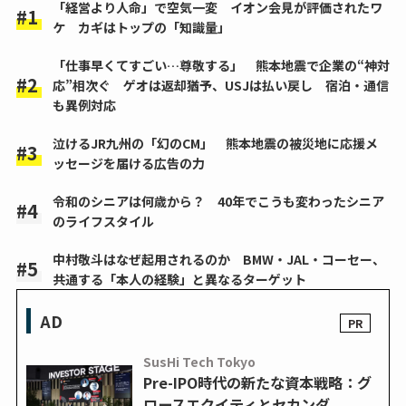
「経営より人命」で空気一変 イオン会見が評価されたワ
ケ カギはトップの「知識量」
「仕事早くてすごい…尊敬する」 熊本地震で企業の“神対
応”相次ぐ ゲオは返却猶予、USJは払い戻し 宿泊・通信
も異例対応
泣けるJR九州の「幻のCM」 熊本地震の被災地に応援メ
ッセージを届ける広告の力
令和のシニアは何歳から？ 40年でこうも変わったシニア
のライフスタイル
中村敬斗はなぜ起用されるのか BMW・JAL・コーセー、
共通する「本人の経験」と異なるターゲット
AD
SusHi Tech Tokyo
Pre-IPO時代の新たな資本戦略：グ
ロースエクイティとセカンダ...