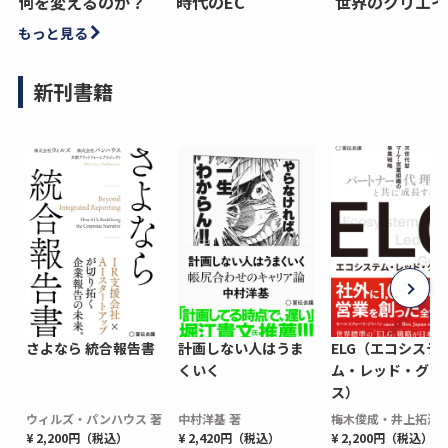
何を変えるのか？
時代のEC
世界のクリエイ
もっと見る
新刊書籍
さよなら 統合報告書
計画しない人はうま
ELG（エコシステ
くいく
ム・レッド・グロ
ス）
ウィルズ・パンハウス 著
中村洋基 著
梅木俊成・井上拓海 
¥ 2,200円（税込）
¥ 2,420円（税込）
¥ 2,200円（税込）