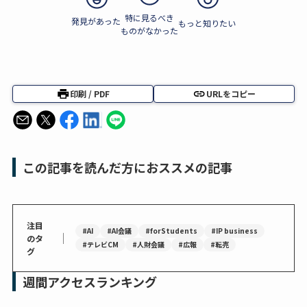
特に見るべき
発見があった
もっと知りたい
ものがなかった
印刷 / PDF
URLをコピー
この記事を読んだ方におススメの記事
注目
#AI
#AI会議
#forStudents
#IP business
｜
のタ
#テレビCM
#人財会議
#広報
#転売
グ
週間アクセスランキング