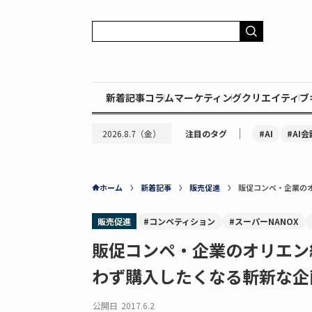
新着記事
コラム
マーケティング
クリエイティブ
｜
#AI
#AI会
2026.8.7（金）
注目のタグ
ホーム
新着記事
販売促進
販促コンペ・企業の
販売促進
#コンペティション
#スーパーNANOX
販促コンペ・企業のオリエン
わず購入したくなる斬新な企
公開日
2017.6.2