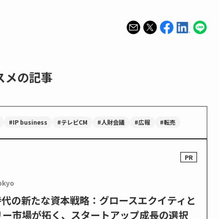
スメの記事
#IP business
#テレビCM
#人財会議
#広報
#転売
okyo
PO時代の新たな資本戦略：グロースエクイティと
リー市場が拓く、スタートアップ成長の選択