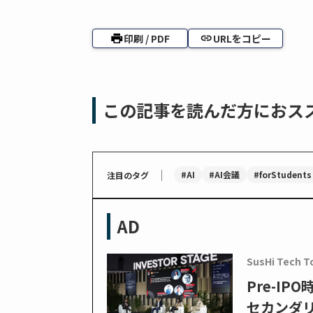
印刷 / PDF
URLをコピー
この記事を読んだ方におス
｜
#AI
#AI会議
#forStudents
注目のタグ
AD
SusHi Tech T
Pre-I
セカンダ