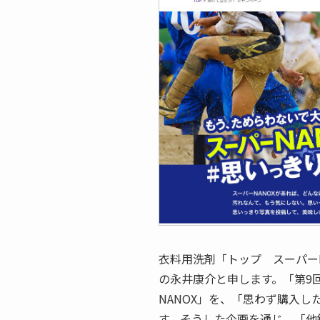
衣料用洗剤「トップ スーパー
の永井康介と申します。「第9
NANOX」を、「思わず購入
す。そうした企画を通じ、「他