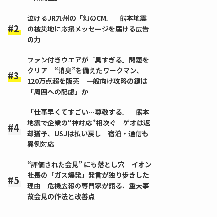
泣けるJR九州の「幻のCM」 熊本地震
の被災地に応援メッセージを届ける広告
の力
ファン付きウエアが「臭すぎる」問題を
クリア “消臭”を備えたワークマン、
120万点超を販売 一般向け攻略の鍵は
「周囲への配慮」か
「仕事早くてすごい…尊敬する」 熊本
地震で企業の“神対応”相次ぐ ゲオは返
却猶予、USJは払い戻し 宿泊・通信も
異例対応
“評価された会見” にも落とし穴 イオン
社長の「ガス爆発」発言が独り歩きした
理由 危機広報の専門家が語る、重大事
故会見の作法と改善点