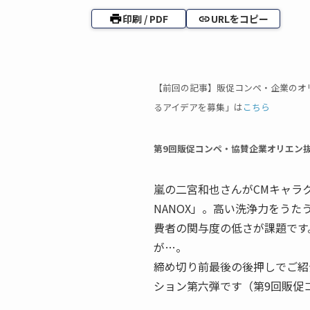
印刷 / PDF
URLをコピー
【前回の記事】販促コンペ・企業のオ
るアイデアを募集」は
こちら
第9回販促コンペ・協賛企業オリエン
嵐の二宮和也さんがCMキャラ
NANOX」。高い洗浄力をう
費者の関与度の低さが課題です
が…。
締め切り前最後の後押しでご紹
ション第六弾です（第9回販促