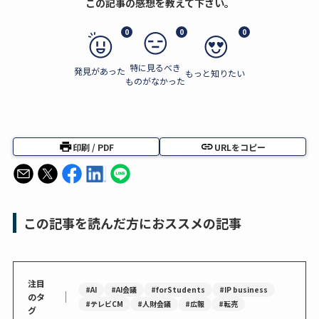
この記事の感想を教えて下さい。
0
0
0
特に見るべき
発見があった
もっと知りたい
ものがなかった
印刷 / PDF
URLをコピー
この記事を読んだ方におススメの記事
注目
#AI
#AI会議
#forStudents
#IP business
｜
のタ
#テレビCM
#人財会議
#広報
#転売
グ