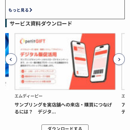
もっと見る
サービス資料ダウンロード
エムディーピー
エム
サンプリングを実店舗への来店・購買につなげ
ア
るには？ デジタ...
デジ
ダウンロードする