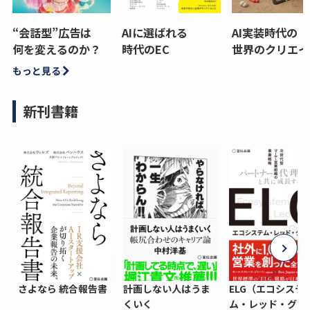
“会話型”広告は
AIに選ばれる
AI実装時代の
何を変えるのか？
時代のEC
世界のクリエイ
もっと見る
新刊書籍
さよなら 統合報告書
計画しない人はうま
ELG（エコシステ
くいく
ム・レッド・グロ