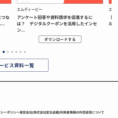
エムディーピー
エム
につな
アンケート回答や資料請求を促進するに
【月
..
は？ デジタルクーポンを活用したインセ
ルク
ン...
ダウンロードする
ービス資料一覧
バシーポリシー
運営会社(株式会社宣伝会議)
利用者情報の外部送信について