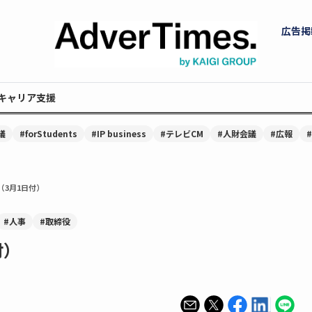
広告掲
キャリア支援
議
#forStudents
#IP business
#テレビCM
#人財会議
#広報
（3月1日付）
#人事
#取締役
付）