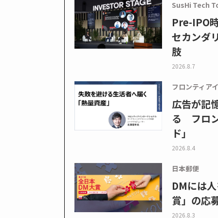
SusHi Tech T
Pre-I
セカンダ
肢
2026.8.7
フロンティア
広告が記
る フロン
ド」
2026.8.4
日本郵便
DMには人
賞」の応
2026.8.3