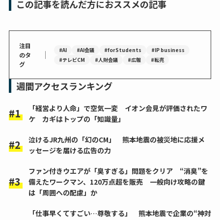
この記事を読んだ方におススメの記事
注目
#AI
#AI会議
#forStudents
#IP business
｜
のタ
#テレビCM
#人財会議
#広報
#転売
グ
週間アクセスランキング
「経営より人命」で空気一変 イオン会見が評価されたワ
ケ カギはトップの「知識量」
泣けるJR九州の「幻のCM」 熊本地震の被災地に応援メ
ッセージを届ける広告の力
ファン付きウエアが「臭すぎる」問題をクリア “消臭”を
備えたワークマン、120万点超を販売 一般向け攻略の鍵
は「周囲への配慮」か
「仕事早くてすごい…尊敬する」 熊本地震で企業の“神対