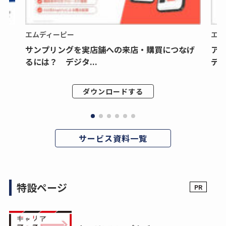
エムディーピー
エム
サンプリングを実店舗への来店・購買につなげ
ア
るには？ デジタ...
デジ
ダウンロードする
サービス資料一覧
特設ページ