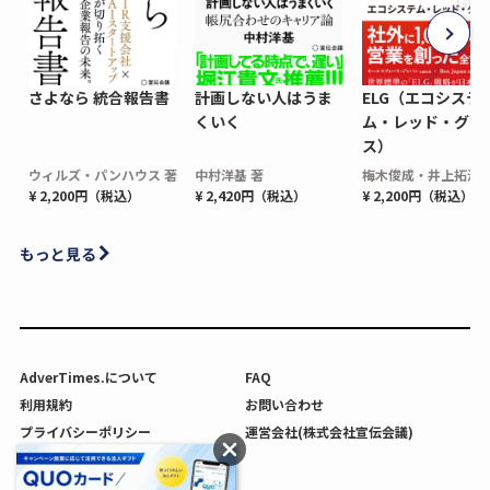
さよなら 統合報告書
計画しない人はうま
ELG（エコシステ
くいく
ム・レッド・グロ
ス）
ウィルズ・パンハウス 著
中村洋基 著
梅木俊成・井上拓海 
¥ 2,200円（税込）
¥ 2,420円（税込）
¥ 2,200円（税込）
もっと見る
AdverTimes.について
FAQ
利用規約
お問い合わせ
プライバシーポリシー
運営会社(株式会社宣伝会議)
利用者情報の外部送信について