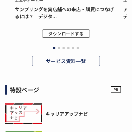
エムディーピー
エム
サンプリングを実店舗への来店・購買につなげ
ア
るには？ デジタ...
デジ
ダウンロードする
サービス資料一覧
特設ページ
キャリアアップナビ