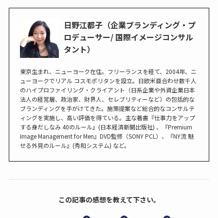
日野江都子（企業ブランディング・プ
ロデューサー/ 国際イメージコンサル
タント）
東京生まれ、ニューヨーク在住。フリーランスを経て、2004年、ニ
ューヨークでリアル コスモポリタンを設立。日欧米亜合わせ数千人
のハイプロファイリング・クライアント（日系企業や外資企業日本
法人の経営層、政治家、財界人、セレブリティーなど）の包括的な
ブランディングを手がけてきた。施策提案など総合的なコンサルテ
ィングを実施し、高い評価を得ている。主な著書『仕事力をアップ
する身だしなみ 40のルール』(日本経済新聞出版社) 、『Premium
Image Management for Men』DVD監修（SONY PCL）、『NY流 魅
せる外見のルール』(秀和システム) など。
この記事の感想を教えて下さい。