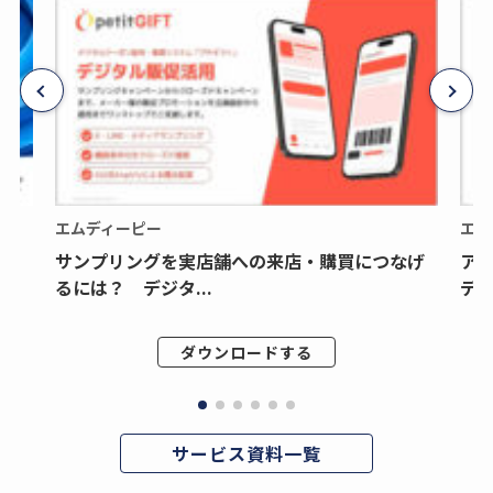
エムディーピー
エム
サンプリングを実店舗への来店・購買につなげ
ア
るには？ デジタ...
デジ
ダウンロードする
サービス資料一覧