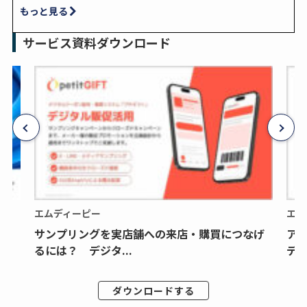
もっと見る
サービス資料ダウンロード
エムディーピー
エム
サンプリングを実店舗への来店・購買につなげ
ア
るには？ デジタ...
デジ
ダウンロードする