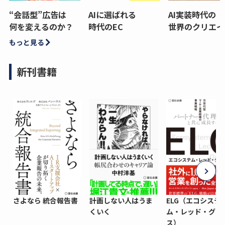
“会話型”広告は
AIに選ばれる
AI実装時代の
何を変えるのか？
時代のEC
世界のクリエイ
もっと見る
新刊書籍
さよなら 統合報告書
計画しない人はうま
ELG（エコシステ
くいく
ム・レッド・グロ
ス）