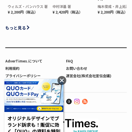
ウィルズ・パンハウス 著
中村洋基 著
梅木俊成・井上拓海 
¥ 2,200円（税込）
¥ 2,420円（税込）
¥ 2,200円（税込）
もっと見る
AdverTimes.について
FAQ
利用規約
お問い合わせ
プライバシーポリシー
運営会社(株式会社宣伝会議)
利用者情報の外部送信について
オリジナルデザインでブ
ランド訴求も！販促に効
く「QUO」の資料を特別