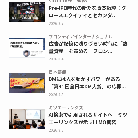
SusHi Tech Tokyo
Pre-IPO時代の新たな資本戦略：グ
ロースエクイティとセカンダ...
2026.8.7
フロンティアインターナショナル
広告が記憶に残りづらい時代に「熱
量資産」を高める フロン...
2026.8.4
日本郵便
DMには人を動かすパワーがある
「第41回全日本DM大賞」の応募...
2026.8.3
ミツエーリンクス
AI検索で引用されるサイトへ ミツ
エーリンクスが示すLLMO実装
2026.8.3