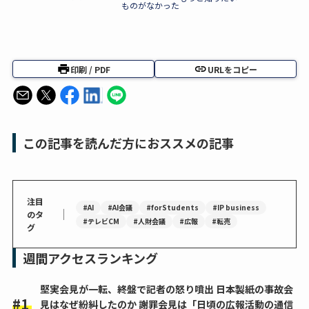
ものがなかった
印刷 / PDF
URLをコピー
この記事を読んだ方におススメの記事
注目
#AI
#AI会議
#forStudents
#IP business
｜
のタ
#テレビCM
#人財会議
#広報
#転売
グ
週間アクセスランキング
堅実会見が一転、終盤で記者の怒り噴出 日本製紙の事故会
見はなぜ紛糾したのか 謝罪会見は「日頃の広報活動の通信