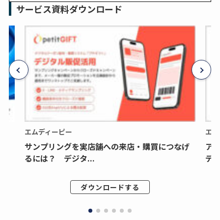
サービス資料ダウンロード
エムディーピー
エム
サンプリングを実店舗への来店・購買につなげ
ア
るには？ デジタ...
デジ
ダウンロードする