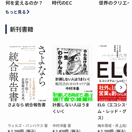
何を変えるのか？
時代のEC
世界のクリエイ
もっと見る
新刊書籍
さよなら 統合報告書
計画しない人はうま
ELG（エコシステ
くいく
ム・レッド・グロ
ス）
ウィルズ・パンハウス 著
中村洋基 著
梅木俊成・井上拓海 
¥ 2,200円（税込）
¥ 2,420円（税込）
¥ 2,200円（税込）