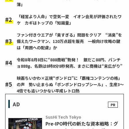
簿」
「経営より人命」で空気一変 イオン会見が評価されたワ
ケ カギはトップの「知識量」
ファン付きウエアが「臭すぎる」問題をクリア “消臭”を
備えたワークマン、120万点超を販売 一般向け攻略の鍵
は「周囲への配慮」か
令和8年8月8日に“888商戦”勃発！ 銀だこ88円、パンチ
ョ888g、名鉄は8時8分8秒発売、まさに商機は“末広がり”
映画ちいかわ×正規“ボンドロ”に「覇権コンテンツの格」
の声 勢い止まらぬ「ボンボンドロップシール」、生産3～
4倍でも追いつかない平成レトロ熱
AD
SusHi Tech Tokyo
Pre-IPO時代の新たな資本戦略：グ