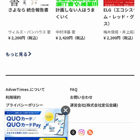
さよなら 統合報告書
計画しない人はうま
ELG（エコシステ
くいく
ム・レッド・グロ
ス）
ウィルズ・パンハウス 著
中村洋基 著
梅木俊成・井上拓海 
¥ 2,200円（税込）
¥ 2,420円（税込）
¥ 2,200円（税込）
もっと見る
AdverTimes.について
FAQ
利用規約
お問い合わせ
プライバシーポリシー
運営会社(株式会社宣伝会議)
利用者情報の外部送信について