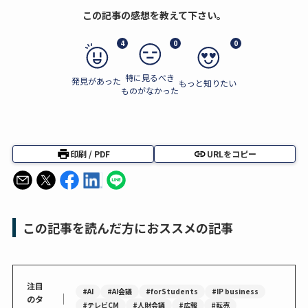
この記事の感想を教えて下さい。
4
0
0
特に見るべき
発見があった
もっと知りたい
ものがなかった
印刷 / PDF
URLをコピー
この記事を読んだ方におススメの記事
注目
#AI
#AI会議
#forStudents
#IP business
｜
のタ
#テレビCM
#人財会議
#広報
#転売