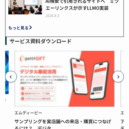
AI検索で引用されるサイトへ ミツ
エーリンクスが示すLLMO実装
2026.8.3
もっと見る
サービス資料ダウンロード
エムディーピー
エム
サンプリングを実店舗への来店・購買につなげ
ア
るには？ デジタ...
デジ