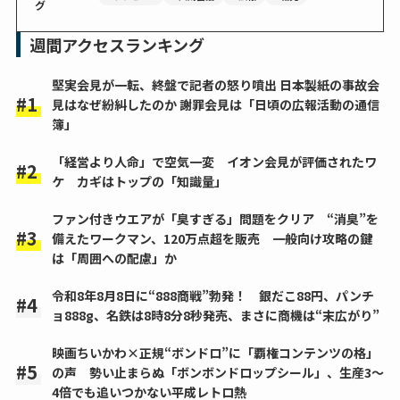
グ
週間アクセスランキング
堅実会見が一転、終盤で記者の怒り噴出 日本製紙の事故会
見はなぜ紛糾したのか 謝罪会見は「日頃の広報活動の通信
簿」
「経営より人命」で空気一変 イオン会見が評価されたワ
ケ カギはトップの「知識量」
ファン付きウエアが「臭すぎる」問題をクリア “消臭”を
備えたワークマン、120万点超を販売 一般向け攻略の鍵
は「周囲への配慮」か
令和8年8月8日に“888商戦”勃発！ 銀だこ88円、パンチ
ョ888g、名鉄は8時8分8秒発売、まさに商機は“末広がり”
映画ちいかわ×正規“ボンドロ”に「覇権コンテンツの格」
の声 勢い止まらぬ「ボンボンドロップシール」、生産3～
4倍でも追いつかない平成レトロ熱