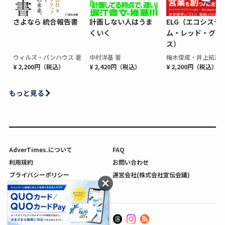
さよなら 統合報告書
計画しない人はうま
ELG（エコシステ
くいく
ム・レッド・グロ
ス）
ウィルズ・パンハウス 著
中村洋基 著
梅木俊成・井上拓海 
¥ 2,200円（税込）
¥ 2,420円（税込）
¥ 2,200円（税込）
もっと見る
AdverTimes.について
FAQ
利用規約
お問い合わせ
プライバシーポリシー
運営会社(株式会社宣伝会議)
利用者情報の外部送信について