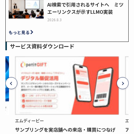
AI検索で引用されるサイトへ ミツ
エーリンクスが示すLLMO実装
2026.8.3
もっと見る
サービス資料ダウンロード
エムディーピー
エム
サンプリングを実店舗への来店・購買につなげ
ア