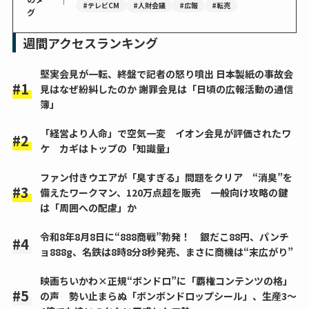
#テレビCM
#人財会議
#広報
#転売
グ
週間アクセスランキング
堅実会見が一転、終盤で記者の怒り噴出 日本製紙の事故会
見はなぜ紛糾したのか 謝罪会見は「日頃の広報活動の通信
簿」
「経営より人命」で空気一変 イオン会見が評価されたワ
ケ カギはトップの「知識量」
ファン付きウエアが「臭すぎる」問題をクリア “消臭”を
備えたワークマン、120万点超を販売 一般向け攻略の鍵
は「周囲への配慮」か
令和8年8月8日に“888商戦”勃発！ 銀だこ88円、パンチ
ョ888g、名鉄は8時8分8秒発売、まさに商機は“末広がり”
映画ちいかわ×正規“ボンドロ”に「覇権コンテンツの格」
の声 勢い止まらぬ「ボンボンドロップシール」、生産3～