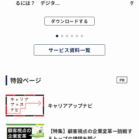
るには？ デジタ...
デジ
ダウンロードする
サービス資料一覧
特設ページ
キャリアアップナビ
【特集】顧客視点の企業変革ー挑戦す
るトップの構想を聞く