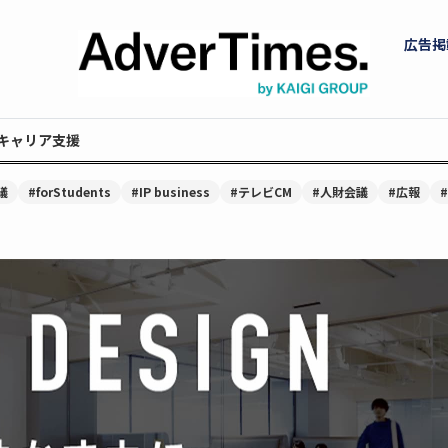
広告掲
キャリア支援
議
#forStudents
#IP business
#テレビCM
#人財会議
#広報